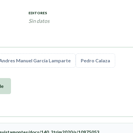
EDITORES
Sin datos
Andres Manuel García Lamparte
Pedro Calaza
le
/revistamontes/docs/140_2trim2020/s/10975053