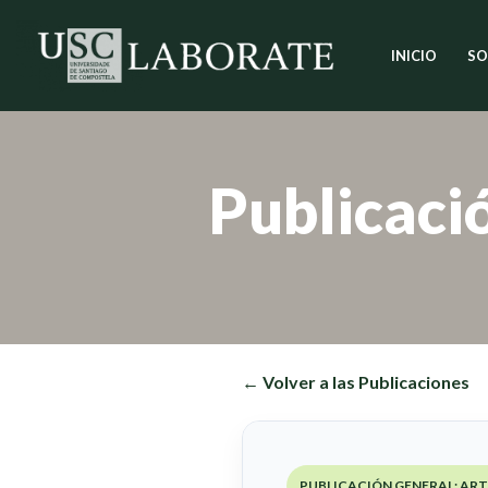
INICIO
SO
Saltar
al
contenido
Publicaci
← Volver a las Publicaciones
PUBLICACIÓN GENERAL: AR