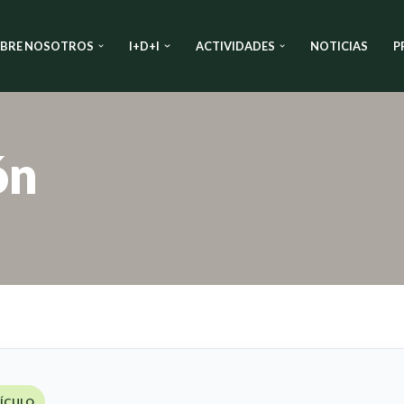
BRE NOSOTROS
I+D+I
ACTIVIDADES
NOTICIAS
P
ón
TÍCULO