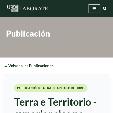
Saltar
al
contenido
Publicación
← Volver a las Publicaciones
PUBLICACIÓN GENERAL: CAPITULO DE LIBRO
Terra e Territorio -