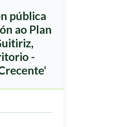
ón pública
ión ao Plan
itiriz,
torio -
Crecente'