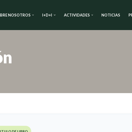
BRE NOSOTROS
I+D+I
ACTIVIDADES
NOTICIAS
P
ón
ITULO DE LIBRO