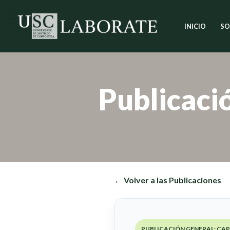
INICIO
SO
Saltar
al
contenido
Publicaci
← Volver a las Publicaciones
PUBLICACIÓN GENERAL: CAP