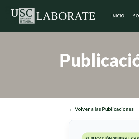
INICIO
SO
Saltar
al
contenido
Publicaci
← Volver a las Publicaciones
PUBLICACIÓN GENERAL: CAP