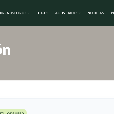
BRE NOSOTROS
I+D+I
ACTIVIDADES
NOTICIAS
P
ón
ITULO DE LIBRO