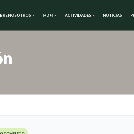
BRE NOSOTROS
I+D+I
ACTIVIDADES
NOTICIAS
P
ón
BRO COMPLETO