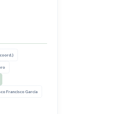
coord.)
ero
sco Francisco Garcia