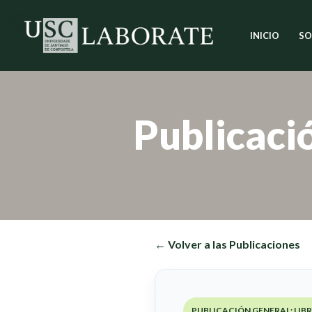
INICIO
SO
Saltar
al
contenido
Publicaci
← Volver a las Publicaciones
PUBLICACIÓN GENERAL: LI