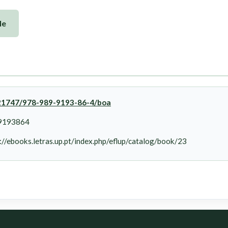
le
0.21747/978-989-9193-86-4/boa
9193864
://ebooks.letras.up.pt/index.php/eflup/catalog/book/23