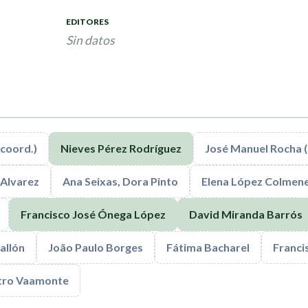
EDITORES
Sin datos
(coord.)
Nieves Pérez Rodríguez
José Manuel Rocha (
 Alvarez
Ana Seixas, Dora Pinto
Elena López Colmen
Francisco José Ónega López
David Miranda Barrós
allón
João Paulo Borges
Fátima Bacharel
Franci
stro Vaamonte