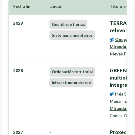
Fecha fin
Líneas
Título e Inv
TERRANOVA
2029
Gestión de tierras
relevo xer
Sistemas alimentarios
Onega Lóp
Miranda Bar
Nieves Pére
GREENZONE
2028
Ordenación territorial
multiobxec
Infraestructura verde
integració
Inés Santé
Magán
,
Eduar
Miranda Bar
Gómez-Orella
Proxectos
2027
-