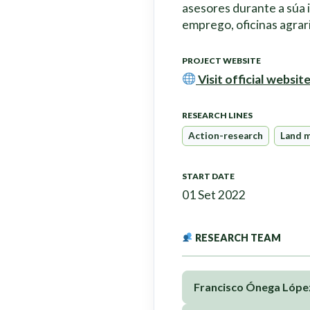
asesores durante a súa 
emprego, oficinas agrari
PROJECT WEBSITE
Visit official websit
RESEARCH LINES
Action-research
Land 
START DATE
01 Set 2022
RESEARCH TEAM
Francisco Ónega Lópe