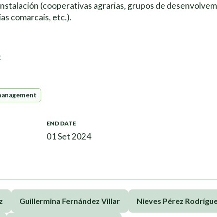
instalación (cooperativas agrarias, grupos de desenvolvem
as comarcais, etc.).
e
management
END DATE
01 Set 2024
z
Guillermina Fernández Villar
Nieves Pérez Rodrígu