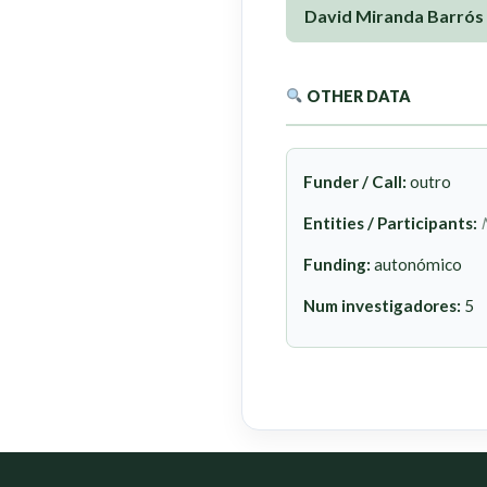
David Miranda Barrós
OTHER DATA
Funder / Call:
outro
Entities / Participants:
Funding:
autonómico
Num investigadores:
5