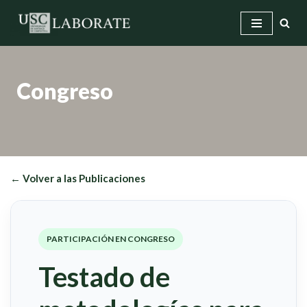
Saltar
al
contenido
Congreso
← Volver a las Publicaciones
PARTICIPACIÓN EN CONGRESO
Testado de