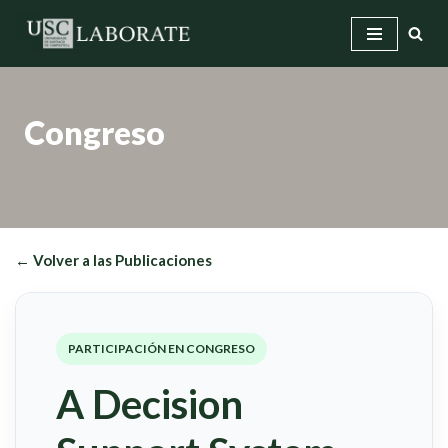
Saltar
al
contenido
Congreso
← Volver a las Publicaciones
PARTICIPACIÓN EN CONGRESO
A Decision