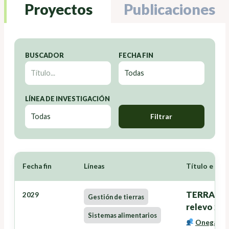
Proyectos
Publicaciones
BUSCADOR
FECHA FIN
LÍNEA DE INVESTIGACIÓN
Filtrar
Fecha fin
Líneas
Título e Inv
TERRANOVA
2029
Gestión de tierras
relevo xer
Sistemas alimentarios
Onega Lóp