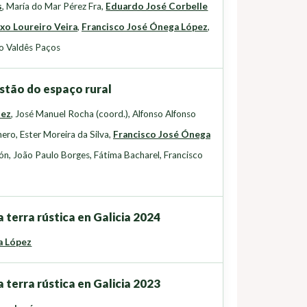
s
,
María do Mar Pérez Fra
,
Eduardo José Corbelle
xo Loureiro Veira
,
Francisco José Ónega López
,
o Valdês Paços
stão do espaço rural
uez
,
José Manuel Rocha (coord.)
,
Alfonso Alfonso
nero
,
Ester Moreira da Silva
,
Francisco José Ónega
lón
,
João Paulo Borges
,
Fátima Bacharel
,
Francisco
 terra rústica en Galicia 2024
a López
 terra rústica en Galicia 2023