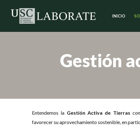
INICIO
SO
Saltar
al
contenido
Gestión ac
Entendemos la
Gestión Activa de Tierras
com
favorecer su aprovechamiento sostenible, en partic