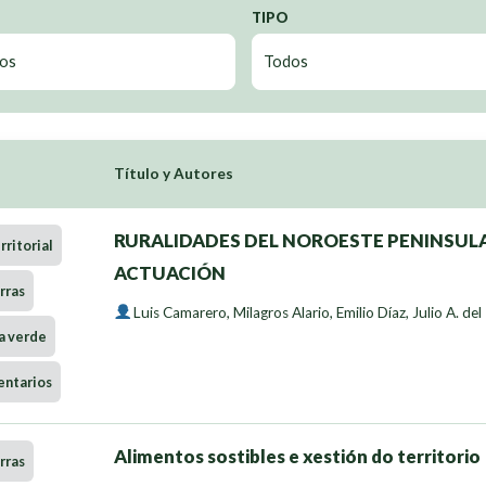
TIPO
Título y Autores
RURALIDADES DEL NOROESTE PENINSULA
ritorial
ACTUACIÓN
rras
Luis Camarero
,
Milagros Alario
,
Emilio Díaz
,
Julio A. del
a verde
entarios
Alimentos sostibles e xestión do territorio
rras