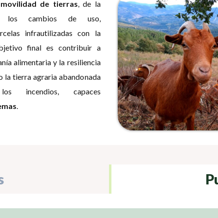
a
movilidad de tierras
, de la
e los cambios de uso,
celas infrautilizadas con la
etivo final es contribuir a
anía alimentaria y la resiliencia
do la tierra agraria abandonada
os incendios, capaces
temas
.
s
P