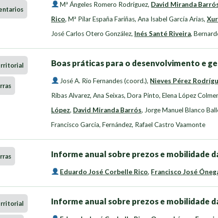
Mª Ángeles Romero Rodríguez
,
David Miranda Barró
entarios
Rico
,
Mª Pilar España Fariñas
,
Ana Isabel García Arias
,
Xur
José Carlos Otero González
,
Inés Santé Riveira
,
Bernard
Boas práticas para o desenvolvimento e ge
ritorial
José A. Rio Fernandes (coord.)
,
Nieves Pérez Rodríg
rras
Ribas Alvarez
,
Ana Seixas, Dora Pinto
,
Elena López Colme
López
,
David Miranda Barrós
,
Jorge Manuel Blanco Bal
Francisco Garcia
,
Fernández, Rafael Castro Vaamonte
Informe anual sobre prezos e mobilidade da
rras
Eduardo José Corbelle Rico
,
Francisco José Óneg
Informe anual sobre prezos e mobilidade da
ritorial