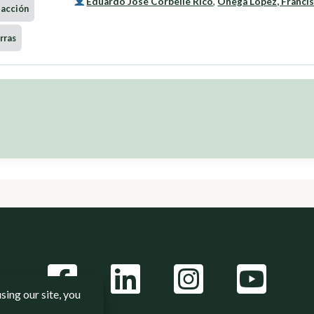
Eduardo José Corbelle Rico
,
Onega López, Franci
-acción
rras