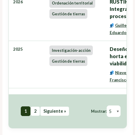
RUSTIK: Ru
2026
Ordenación territorial
Integratio
Gestión de tierras
processes
Guillermi
Eduardo Cor
Deseño de 
2025
Investigación-acción
horta e F
Gestión de tierras
viabilidad
Nieves Pé
Francisco Jo
1
2
Siguiente »
Mostrar: