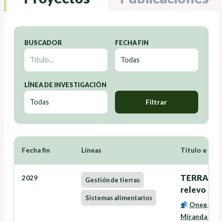
BUSCADOR
FECHA FIN
LÍNEA DE INVESTIGACIÓN
Filtrar
Fecha fin
Líneas
Título e Inv
TERRANOVA
2029
Gestión de tierras
relevo xer
Sistemas alimentarios
Onega Lóp
Miranda Bar