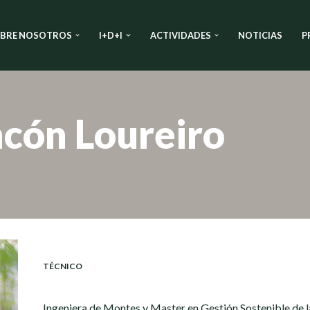
BRE NOSOTROS
I+D+I
ACTIVIDADES
NOTICIAS
P
ncón Loureiro
TÉCNICO
Ingeniera de Montes y Master en Gestión Sostenible de la