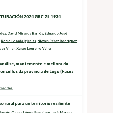
UTURACIÓN 2024 GRC GI-1934 -
ndez
,
David Miranda Barrós
,
Eduardo José
,
Rocío Losada Iglesias
,
Nieves Pérez Rodríguez
,
ez Villar
,
Xurxo Loureiro Veira
 análise, mantemento e mellora da
oncellos da provincia de Lugo (Fases
rnández
rural para un territorio resiliente
Barrós
,
Onega López, Francisco José
,
Marcos