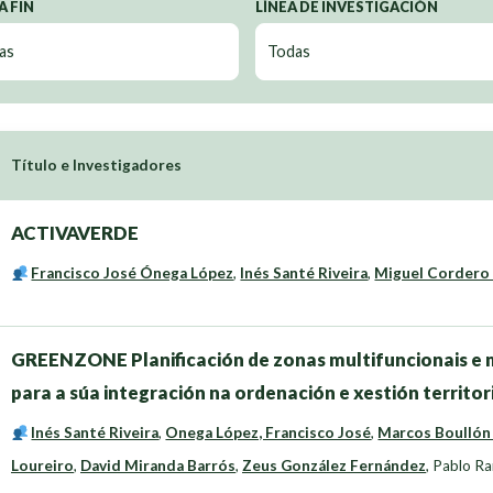
A FIN
LÍNEA DE INVESTIGACIÓN
Título e Investigadores
ACTIVAVERDE
Francisco José Ónega López
,
Inés Santé Riveira
,
Miguel Cordero
GREENZONE Planificación de zonas multifuncionais e m
para a súa integración na ordenación e xestión territor
Inés Santé Riveira
,
Onega López, Francisco José
,
Marcos Boullón
Loureiro
,
David Miranda Barrós
,
Zeus González Fernández
,
Pablo Ra