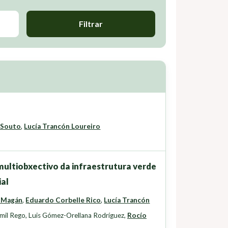
Filtrar
 Souto
,
Lucía Trancón Loureiro
ultiobxectivo da infraestrutura verde
ial
 Magán
,
Eduardo Corbelle Rico
,
Lucía Trancón
mil Rego
,
Luis Gómez-Orellana Rodríguez
,
Rocío