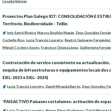
Losada Iglesias
Proxectos Plan Galego IDT: CONSOLIDACIÓN E ESTR
Territorio, Biodiversidade - TeBio
Inés Santé Riveira
,
Marcos Boullón Magán
,
Zeus González Ferná
Corbelle Rico
,
Lucía Trancón Loureiro
,
Beatriz Guimarey Fernández
Miguel Cordero Souto
,
Francisco Ónega López
,
Guillermina Fernánd
Contratación do servizo consistente na actualización,
enquisa de infraestruturas e equipamentos locais dos c
EIEL-2023 e EIEL- 2024)
Lucía Trancón Loureiro
,
David Miranda Barrós
,
Zeus González Fe
'PAISACTIVO Paisaxes cortalumes: activación do espazo 
Lucía Trancón Loureiro
,
Nieves Pérez Rodríguez
,
David Miranda 