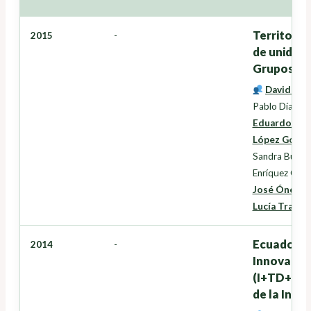
Territorio
2015
-
de unidade
Grupos de
David Mir
Pablo Díaz R
Eduardo Cor
López Gonzá
Sandra Buján
Enríquez Garc
José Ónega 
Lucía Trancó
Ecuador, T
2014
-
Innovación
(I+TD+i+T)
de la Info