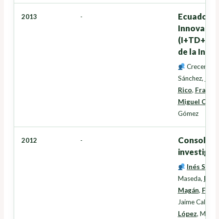
Ecuador, T
2013
-
Innovación
(I+TD+i+T)
de la Info
Crecente M
Sánchez
,
Inés
Rico
,
Francis
Miguel Cord
Gómez
Consolidac
2012
-
investigac
Inés Santé
Maseda
,
Davi
Magán
,
Franc
Jaime Caldeir
López
,
Manue