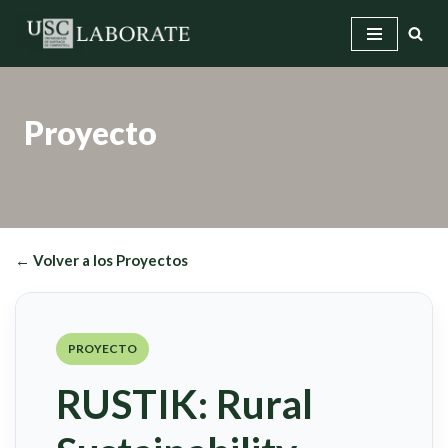
Saltar
al
contenido
Proyecto
← Volver a los Proyectos
PROYECTO
RUSTIK: Rural