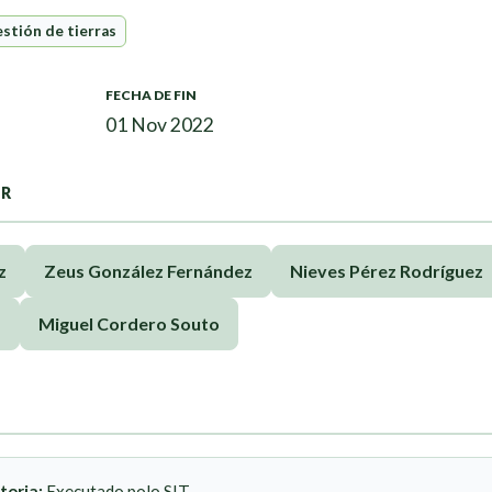
stión de tierras
FECHA DE FIN
01 Nov 2022
OR
z
Zeus González Fernández
Nieves Pérez Rodríguez
d
Miguel Cordero Souto
toria:
Executado polo SIT