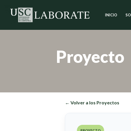
INICIO
SO
Saltar
al
contenido
Proyecto
← Volver a los Proyectos
PROYECTO