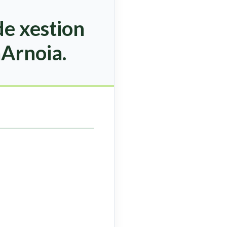
e xestion
aArnoia.