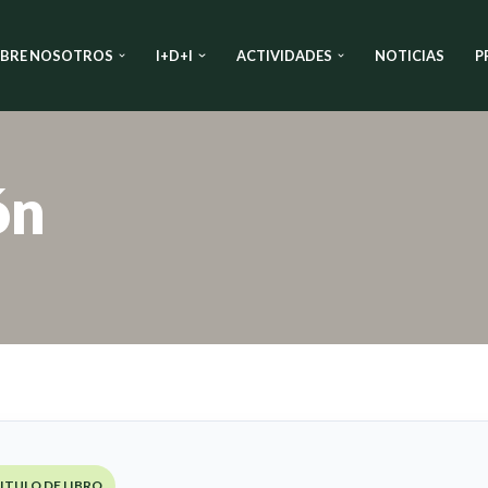
BRE NOSOTROS
I+D+I
ACTIVIDADES
NOTICIAS
P
ón
ITULO DE LIBRO