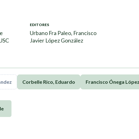
EDITORES
 e
Urbano Fra Paleo, Francisco
 USC
Javier López González
ández
Corbelle Rico, Eduardo
Francisco Ónega Lópe
le