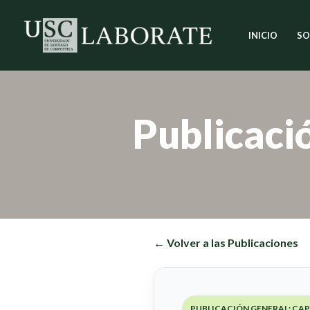
INICIO
SO
Saltar
al
contenido
Publicaci
← Volver a las Publicaciones
PUBLICACIÓN GENERAL: CAP