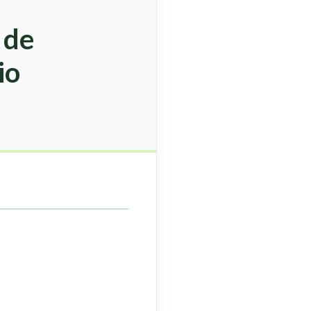
 de
io