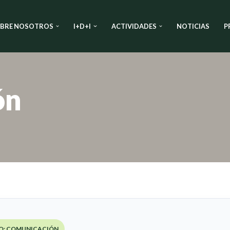
BRE NOSOTROS
I+D+I
ACTIVIDADES
NOTICIAS
P
ón
O: COMUNICACIÓN