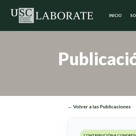
INICIO
SO
Saltar
al
contenido
Publicaci
← Volver a las Publicaciones
CONTRIBUCIÓN A CONGRES