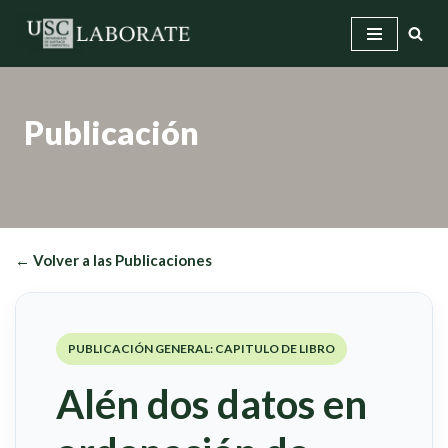
Saltar
al
contenido
Publicación
← Volver a las Publicaciones
PUBLICACIÓN GENERAL: CAPITULO DE LIBRO
Alén dos datos en