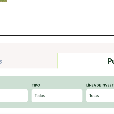
s
P
TIPO
LÍNEA DE INVES