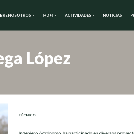
BRE NOSOTROS
I+D+I
ACTIVIDADES
NOTICIAS
P
ega López
TÉCNICO
Ingeniero Agrónomo, ha participado en diversos proyectos