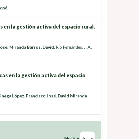
José
 en la gestión activa del espacio rural.
José
,
Miranda Barros, David
,
Rio Fernándes, J. A.
,
as en la gestión activa del espacio
Onega López, Francisco José
,
David Miranda
Mostrar: