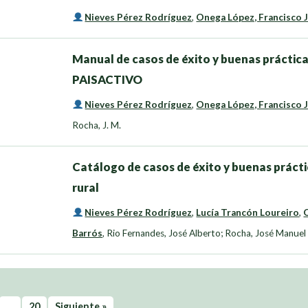
Nieves Pérez Rodríguez
,
Onega López, Francisco 
Manual de casos de éxito y buenas prácticas
PAISACTIVO
Nieves Pérez Rodríguez
,
Onega López, Francisco 
Rocha, J. M.
Catálogo de casos de éxito y buenas práctic
rural
Nieves Pérez Rodríguez
,
Lucía Trancón Loureiro
,
Barrós
,
Rio Fernandes, José Alberto; Rocha, José Manuel
…
20
Siguiente »