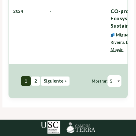
CO-produc
2024
-
Ecosystems
Sustainab
Miguel C
Riveira
,
Davi
Magán
1
2
Siguiente »
Mostrar: