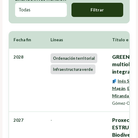
Filtrar
Fecha fin
Líneas
Título e Inv
GREENZONE
2028
Ordenación territorial
multiobxec
Infraestructura verde
integració
Inés Santé
Magán
,
Eduar
Miranda Bar
Gómez-Orella
Proxectos
2027
-
ESTRUTURA
Biodiversi