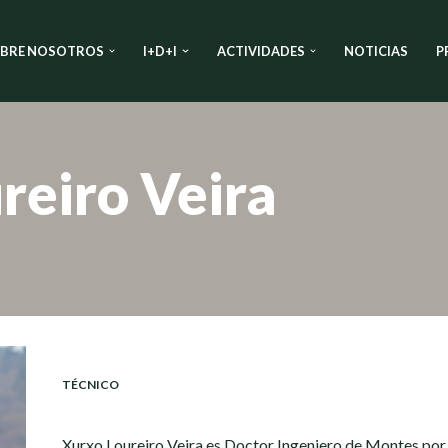
BRE NOSOTROS
I+D+I
ACTIVIDADES
NOTICIAS
P
reiro Veira
TÉCNICO
Xurxo Loureiro Veira es Doctor Ingeniero de Montes por