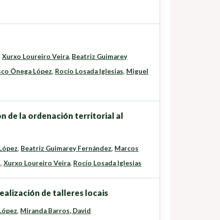
,
Xurxo Loureiro Veira
,
Beatriz Guimarey
sco Ónega López
,
Rocío Losada Iglesias
,
Miguel
de la ordenación territorial al
 López
,
Beatriz Guimarey Fernández
,
Marcos
z
,
Xurxo Loureiro Veira
,
Rocío Losada Iglesias
alización de talleres locais
López
,
Miranda Barros, David