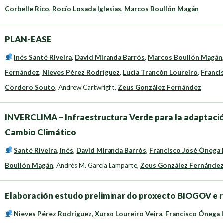
Corbelle Rico
,
Rocío Losada Iglesias
,
Marcos Boullón Magán
PLAN-EASE
Inés Santé Riveira
,
David Miranda Barrós
,
Marcos Boullón Magán
Fernández
,
Nieves Pérez Rodríguez
,
Lucía Trancón Loureiro
,
Franci
Cordero Souto
,
Andrew Cartwright
,
Zeus González Fernández
INVERCLIMA – Infraestructura Verde para la adaptación 
Cambio Climático
Santé Riveira, Inés
,
David Miranda Barrós
,
Francisco José Ónega
Boullón Magán
,
Andrés M. García Lamparte
,
Zeus González Fernánde
Elaboración estudo preliminar do proxecto BIOGOV e re
Nieves Pérez Rodríguez
,
Xurxo Loureiro Veira
,
Francisco Ónega 