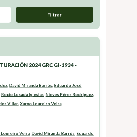
Filtrar
UTURACIÓN 2024 GRC GI-1934 -
ndez
,
David Miranda Barrós
,
Eduardo José
,
Rocío Losada Iglesias
,
Nieves Pérez Rodríguez
,
ez Villar
,
Xurxo Loureiro Veira
 Loureiro Veira
,
David Miranda Barrós
,
Eduardo