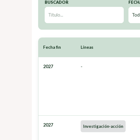
BUSCADOR
FECH
Fecha fin
Líneas
2027
-
2027
Investigación-acción