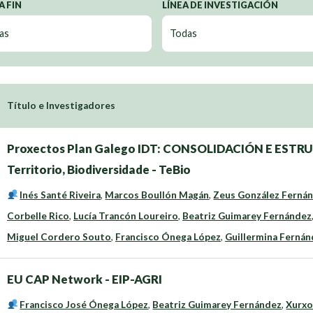
A FIN
LÍNEA DE INVESTIGACIÓN
Título e Investigadores
Proxectos Plan Galego IDT: CONSOLIDACIÓN E ESTR
Territorio, Biodiversidade - TeBio
Inés Santé Riveira
,
Marcos Boullón Magán
,
Zeus González Ferná
Corbelle Rico
,
Lucía Trancón Loureiro
,
Beatriz Guimarey Fernández
Miguel Cordero Souto
,
Francisco Ónega López
,
Guillermina Fernánd
EU CAP Network - EIP-AGRI
Francisco José Ónega López
,
Beatriz Guimarey Fernández
,
Xurxo