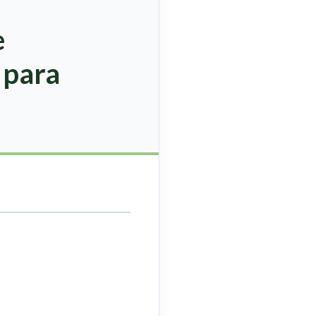
e
 para