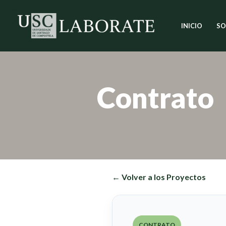
INICIO
SO
Saltar
al
contenido
Contrato
← Volver a los Proyectos
CONTRATO