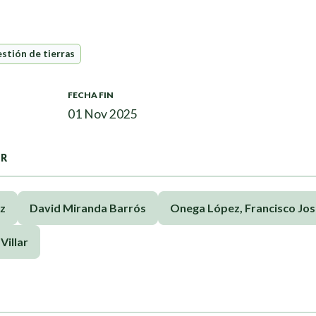
stión de tierras
FECHA FIN
01 Nov 2025
OR
z
David Miranda Barrós
Onega López, Francisco Jo
Villar