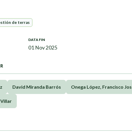
stión de terras
DATA FIN
01 Nov 2025
OR
z
David Miranda Barrós
Onega López, Francisco Jo
Villar