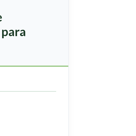
e
 para