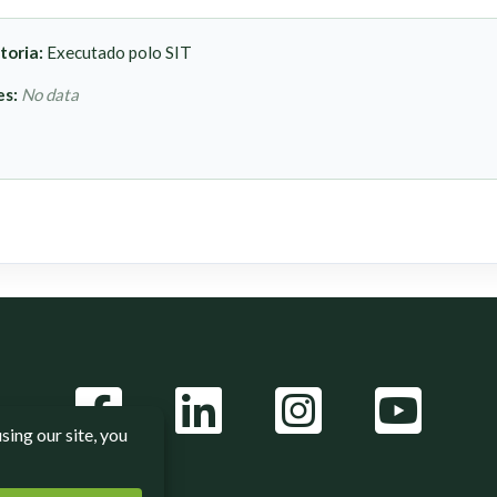
toria:
Executado polo SIT
es:
No data