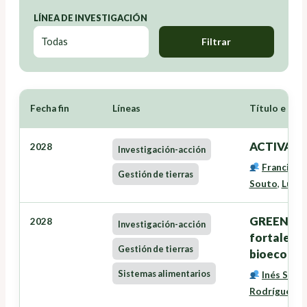
LÍNEA DE INVESTIGACIÓN
Filtrar
Fecha fin
Líneas
Título e Inv
ACTIVAVE
2028
Investigación-acción
Francisco
Gestión de tierras
Souto
,
Lucía
GREENSEE
2028
Investigación-acción
fortalece
Gestión de tierras
bioecono
Sistemas alimentarios
Inés Santé
Rodríguez
,
G