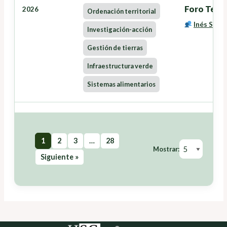
Foro Terri
2026
Ordenación territorial
Inés Santé
Investigación-acción
Gestión de tierras
Infraestructura verde
Sistemas alimentarios
1
2
3
…
28
Mostrar:
Siguiente »