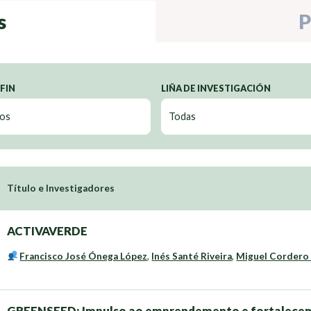
s
P
 FIN
LIÑA DE INVESTIGACIÓN
Título e Investigadores
ACTIVAVERDE
Francisco José Ónega López
,
Inés Santé Riveira
,
Miguel Cordero
GREENSEED: Impulso ao emprendemento e fortalecem