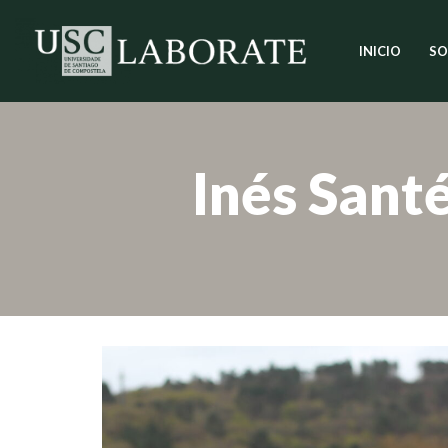
INICIO
SO
Saltar
ao
contido
Inés Santé