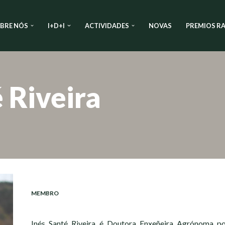
BRE NÓS
I+D+I
ACTIVIDADES
NOVAS
PREMIOS RA
 Riveira
MEMBRO
Inés Santé Riveira é Doutora Enxeñeira Agrónoma po