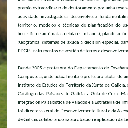
premio extraordinario de doutoramento por unha tese sob
actividade investigadora desenvólvese fundamenta
territorio, modelos e técnicas de planificación do us
heurística e autómatas celulares urbanos), planificació
Xeográfica, sistemas de axuda á decisión espacial, parti
PPGIS, instrumentos de xestión de terras e desenvolveme
Dende 2005 é profesora do Departamento de Enxeñaría
Compostela, onde actualmente é profesora titular de un
Instituto de Estudos do Territorio da Xunta de Galicia, 
Catálogo das Paisaxes de Galicia, a Guía de Cor e Mat
Integración Paisaxística de Valados e a Estratexia de In
foi directora xeral de Desenvolvemento Rural e da Axe
de Galicia, colaborando na aprobación e aplicación da Lei