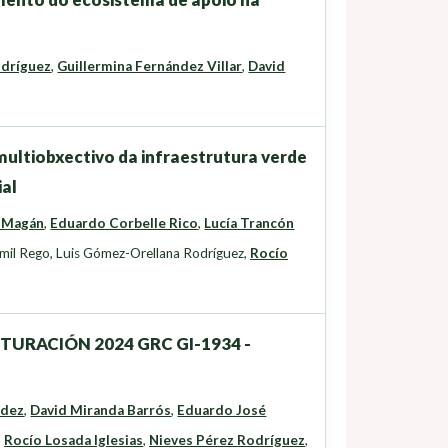
odríguez
,
Guillermina Fernández Villar
,
David
ultiobxectivo da infraestrutura verde
ial
 Magán
,
Eduardo Corbelle Rico
,
Lucía Trancón
mil Rego
,
Luis Gómez-Orellana Rodríguez
,
Rocío
UTURACIÓN 2024 GRC GI-1934 -
ndez
,
David Miranda Barrós
,
Eduardo José
,
Rocío Losada Iglesias
,
Nieves Pérez Rodríguez
,