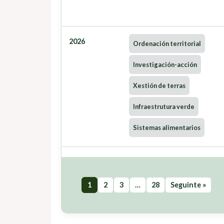
2026
Ordenación territorial
Investigación-acción
Xestión de terras
Infraestrutura verde
Sistemas alimentarios
1
2
3
…
28
Seguinte »