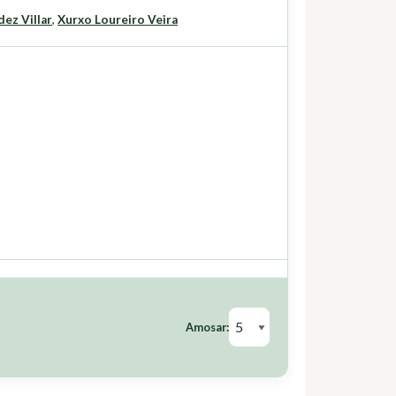
ez Villar
,
Xurxo Loureiro Veira
Amosar: