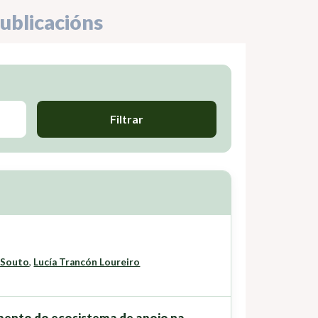
ublicacións
Filtrar
 Souto
,
Lucía Trancón Loureiro
ento do ecosistema de apoio na