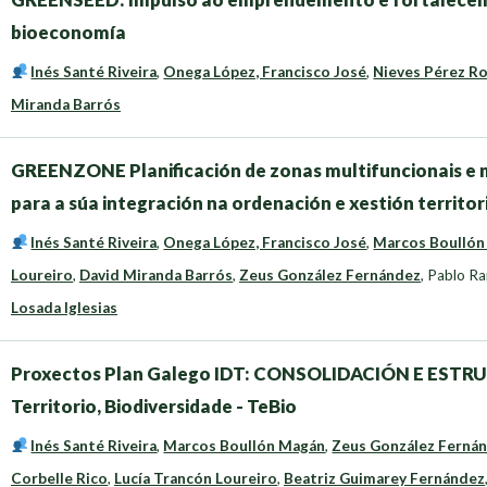
bioeconomía
Inés Santé Riveira
,
Onega López, Francisco José
,
Nieves Pérez R
Miranda Barrós
GREENZONE Planificación de zonas multifuncionais e m
para a súa integración na ordenación e xestión territor
Inés Santé Riveira
,
Onega López, Francisco José
,
Marcos Boullón
Loureiro
,
David Miranda Barrós
,
Zeus González Fernández
,
Pablo Ra
Losada Iglesias
Proxectos Plan Galego IDT: CONSOLIDACIÓN E ESTR
Territorio, Biodiversidade - TeBio
Inés Santé Riveira
,
Marcos Boullón Magán
,
Zeus González Ferná
Corbelle Rico
,
Lucía Trancón Loureiro
,
Beatriz Guimarey Fernández