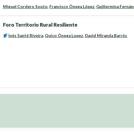
Miguel Cordero Souto
,
Francisco Ónega López
,
Guillermina Fernánd
Foro Territorio Rural Resiliente
Inés Santé Riveira
,
Quico Ónega Lopez
,
David Miranda Barrós