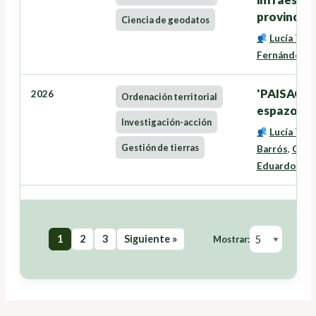
provincia 
Ciencia de geodatos
Lucía Tra
Fernández
'PAISACTI
2026
Ordenación territorial
espazo rura
Investigación-acción
Lucía Tra
Gestión de tierras
Barrós
,
Oneg
Eduardo José
1
2
3
Siguiente »
Mostrar: