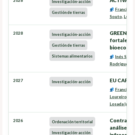
ACTIVAVE
2028
Investigación-acción
Francisco
Gestión de tierras
Souto
,
Lucía
GREENSEE
2028
Investigación-acción
fortalece
Gestión de tierras
bioecono
Sistemas alimentarios
Inés Santé
Rodríguez
,
G
EU CAP Ne
2027
Investigación-acción
Francisco
Loureiro Vei
Losada Igles
Contrataci
2026
Ordenación territorial
análise, m
Investigación-acción
infraestru