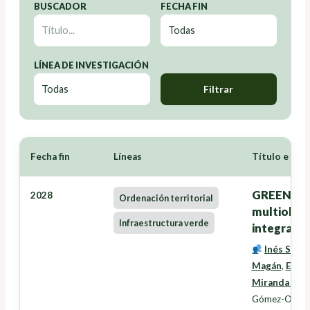
BUSCADOR
FECHA FIN
LÍNEA DE INVESTIGACIÓN
Filtrar
Fecha fin
Líneas
Título e Inv
GREENZONE
2028
Ordenación territorial
multiobxec
Infraestructura verde
integració
Inés Santé
Magán
,
Eduar
Miranda Bar
Gómez-Orella