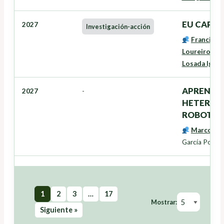
EU CAP Ne
2027
Investigación-acción
Francisco
Loureiro Vei
Losada Igles
APRENDIZ
2027
-
HETEROG
ROBOTIC
Marcos B
García Polo
1
2
3
…
17
Mostrar:
Siguiente »