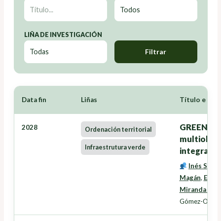
LIÑA DE INVESTIGACIÓN
Filtrar
Data fin
Liñas
Título e Inv
GREENZONE
2028
Ordenación territorial
multiobxec
Infraestrutura verde
integració
Inés Santé
Magán
,
Eduar
Miranda Bar
Gómez-Orella