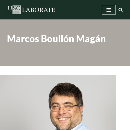
Saltar
ao
contido
Marcos Boullón Magán