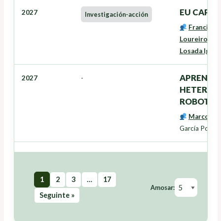
EU CAP Ne
2027
Investigación-acción
Francisco
Loureiro Vei
Losada Igles
APRENDIZ
2027
-
HETEROG
ROBOTIC
Marcos B
García Polo
1
2
3
…
17
Amosar:
Seguinte »