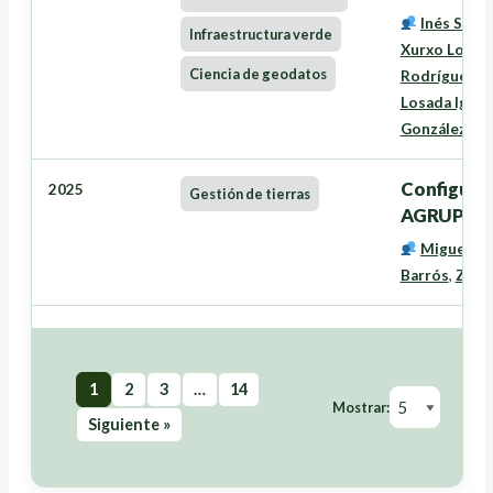
Inés Santé
Infraestructura verde
Xurxo Lourei
Ciencia de geodatos
Rodríguez
,
L
Losada Igles
González Fe
Configurac
2025
Gestión de tierras
AGRUPE
Miguel C
Barrós
,
Zeus
1
2
3
…
14
Mostrar:
Siguiente »