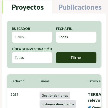
Proyectos
Publicaciones
BUSCADOR
FECHA FIN
LÍNEA DE INVESTIGACIÓN
Filtrar
Fecha fin
Líneas
Título e Inv
TERRANOVA
2029
Gestión de tierras
relevo xer
Sistemas alimentarios
Onega Lóp