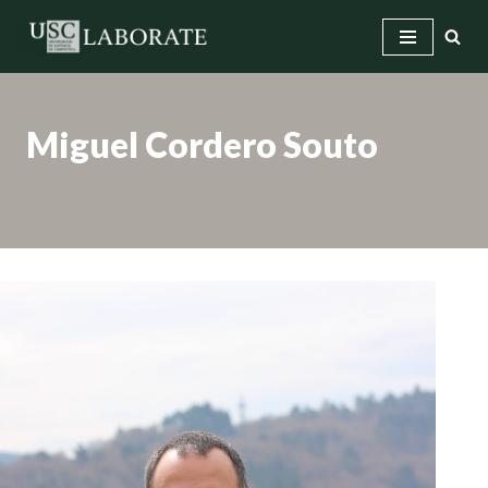
Saltar
ao
contido
Miguel Cordero Souto