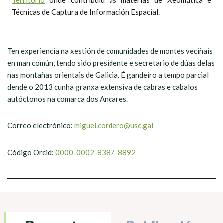
Territorio
onde contribuíu ás materias de Xeomática e
Técnicas de Captura de Información Espacial.
Ten experiencia na xestión de comunidades de montes veciñais
en man común, tendo sido presidente e secretario de dúas delas
nas montañas orientais de Galicia. É gandeiro a tempo parcial
dende o 2013 cunha granxa extensiva de cabras e cabalos
autóctonos na comarca dos Ancares.
Correo electrónico:
miguel.cordero@usc.gal
Código Orcid:
0000-0002-8387-8892