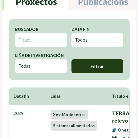
Proxectos
Publicacións
BUSCADOR
DATA FIN
LIÑA DE INVESTIGACIÓN
Filtrar
Data fin
Liñas
Título e Inv
TERRANOVA
2029
Xestión de terras
relevo xer
Sistemas alimentarios
Onega Lóp
Miranda Bar