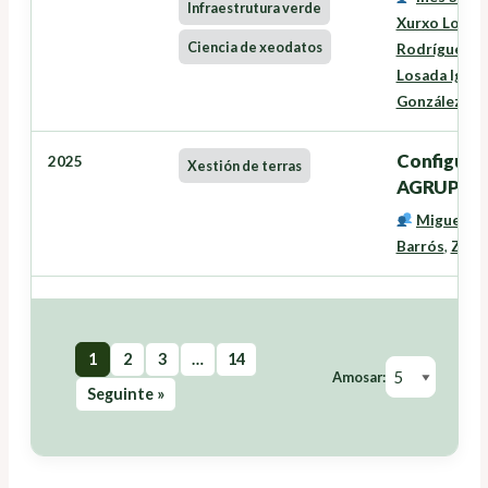
Infraestrutura verde
Xurxo Lourei
Ciencia de xeodatos
Rodríguez
,
L
Losada Igles
González Fe
Configurac
2025
Xestión de terras
AGRUPE
Miguel C
Barrós
,
Zeus
1
2
3
…
14
Amosar:
Seguinte »