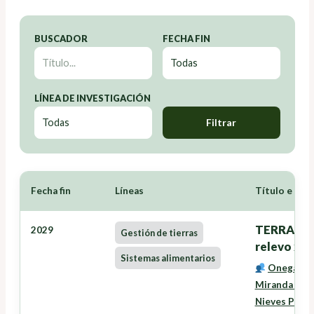
BUSCADOR
FECHA FIN
LÍNEA DE INVESTIGACIÓN
Filtrar
Fecha fin
Líneas
Título e Inv
TERRANOVA
2029
Gestión de tierras
relevo xer
Sistemas alimentarios
Onega Lóp
Miranda Bar
Nieves Pére