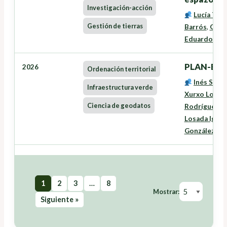
Investigación-acción
Lucía Tra
Gestión de tierras
Barrós
,
Oneg
Eduardo José
PLAN-EAS
2026
Ordenación territorial
Inés Santé
Infraestructura verde
Xurxo Lourei
Ciencia de geodatos
Rodríguez
,
L
Losada Igles
González Fe
1
2
3
…
8
Mostrar:
Siguiente »