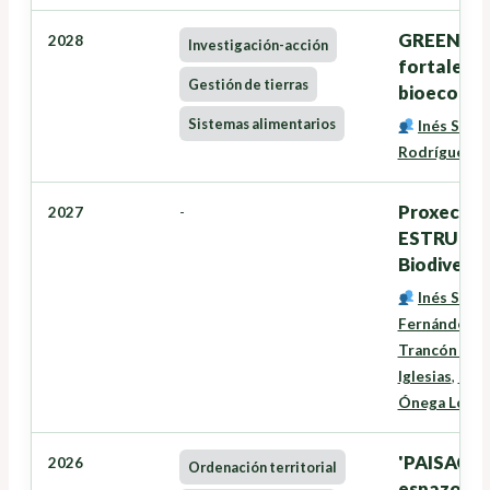
GREENSEE
2028
Investigación-acción
fortalece
Gestión de tierras
bioecono
Sistemas alimentarios
Inés Santé
Rodríguez
,
G
Proxectos
2027
-
ESTRUTURA
Biodiversi
Inés Santé
Fernández
,
D
Trancón Lou
Iglesias
,
Niev
Ónega Lópe
'PAISACTI
2026
Ordenación territorial
espazo rura