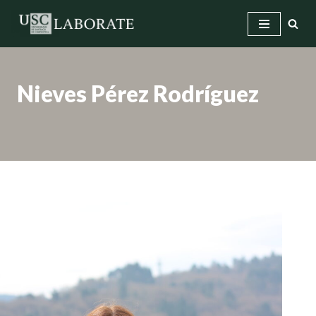
Saltar
ao
contido
Nieves Pérez Rodríguez