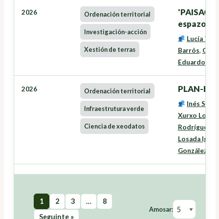
'PAISACTI
2026
Ordenación territorial
espazo rura
Investigación-acción
Lucía Tra
Xestión de terras
Barrós
,
Oneg
Eduardo José
PLAN-EAS
2026
Ordenación territorial
Inés Santé
Infraestrutura verde
Xurxo Lourei
Ciencia de xeodatos
Rodríguez
,
L
Losada Igles
González Fe
1
2
3
…
8
Amosar:
Seguinte »