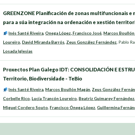
GREENZONE Planificación de zonas multifuncionais e m
para a súa integración na ordenación e xestión territor
Inés Santé Riveira
,
Onega López, Francisco José
,
Marcos Boullón
Loureiro
,
David Miranda Barrós
,
Zeus González Fernández
,
Pablo Ra
Losada Iglesias
Proxectos Plan Galego IDT: CONSOLIDACIÓN E ESTR
Territorio, Biodiversidade - TeBio
Inés Santé Riveira
,
Marcos Boullón Magán
,
Zeus González Ferná
Corbelle Rico
,
Lucía Trancón Loureiro
,
Beatriz Guimarey Fernández
Miguel Cordero Souto
,
Francisco Ónega López
,
Guillermina Fernánd