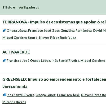
Título e Investigadores
TERRANOVA - Impulso ós ecosistemas que apoian ó rele
Onega López, Francisco José
,
Zeus González Fernández
,
David M
Miguel Cordero Souto
,
Nieves Pérez Rodríguez
ACTIVAVERDE
Francisco José Ónega López
,
Inés Santé Riveira
,
Miguel Cordero
GREENSEED: Impulso ao emprendemento e fortalecem
bioeconomía
Inés Santé Riveira
,
Onega López, Francisco José
,
Nieves Pérez R
Miranda Barrós