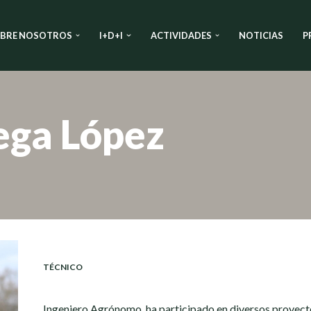
BRE NOSOTROS
I+D+I
ACTIVIDADES
NOTICIAS
P
ega López
TÉCNICO
Ingeniero Agrónomo, ha participado en diversos proyectos