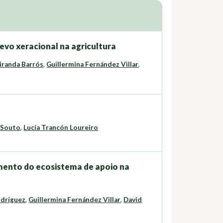
vo xeracional na agricultura
iranda Barrós
,
Guillermina Fernández Villar
,
 Souto
,
Lucía Trancón Loureiro
ento do ecosistema de apoio na
odríguez
,
Guillermina Fernández Villar
,
David