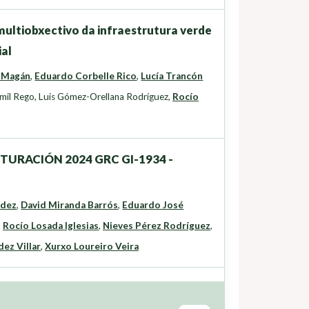
ultiobxectivo da infraestrutura verde
ial
 Magán
,
Eduardo Corbelle Rico
,
Lucía Trancón
mil Rego
,
Luis Gómez-Orellana Rodríguez
,
Rocío
UTURACIÓN 2024 GRC GI-1934 -
ndez
,
David Miranda Barrós
,
Eduardo José
,
Rocío Losada Iglesias
,
Nieves Pérez Rodríguez
,
ez Villar
,
Xurxo Loureiro Veira