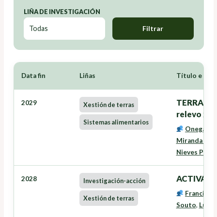
LIÑA DE INVESTIGACIÓN
Filtrar
Data fin
Liñas
Título e Inv
TERRANOVA
2029
Xestión de terras
relevo xer
Sistemas alimentarios
Onega Lóp
Miranda Bar
Nieves Pére
ACTIVAVE
2028
Investigación-acción
Francisco
Xestión de terras
Souto
,
Lucía