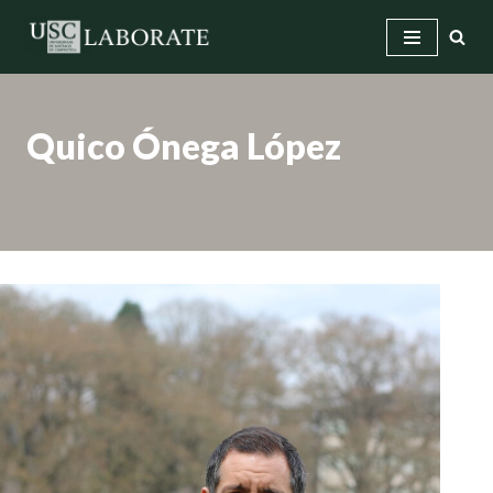
Saltar
ao
contido
Quico Ónega López