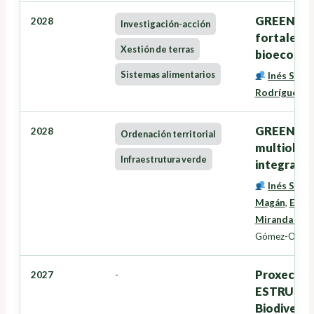
GREENSEE
2028
Investigación-acción
fortalece
Xestión de terras
bioecono
Sistemas alimentarios
Inés Santé
Rodríguez
,
G
GREENZONE
2028
Ordenación territorial
multiobxec
Infraestrutura verde
integració
Inés Santé
Magán
,
Eduar
Miranda Bar
Gómez-Orella
Proxectos
2027
-
ESTRUTURA
Biodiversi