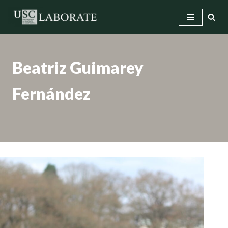
Saltar
ao
contido
Beatriz Guimarey
Fernández