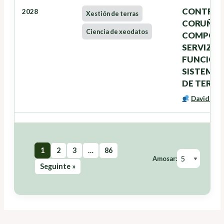
CONTRATO
2028
Xestión de terras
CORUÑA E
Ciencia de xeodatos
COMPOSTE
SERVIZO 
FUNCION
SISTEMA 
DE TERRA
David Mir
1
2
3
…
86
Amosar:
Seguinte »