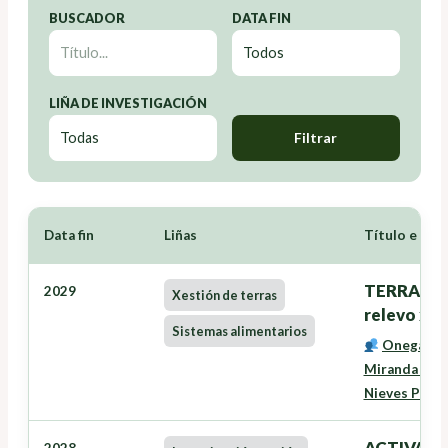
BUSCADOR
DATA FIN
LIÑA DE INVESTIGACIÓN
Filtrar
Data fin
Liñas
Título e Inv
TERRANOVA
2029
Xestión de terras
relevo xer
Sistemas alimentarios
Onega Lóp
Miranda Bar
Nieves Pére
ACTIVAVE