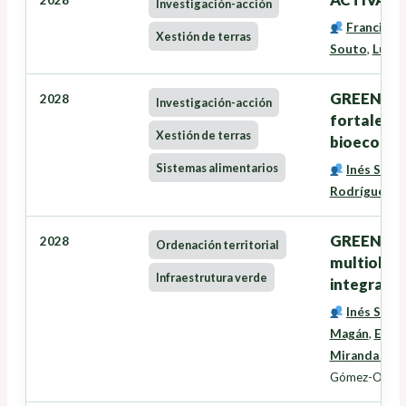
2028
Investigación-acción
Francisco
Xestión de terras
Souto
,
Lucía
GREENSEE
2028
Investigación-acción
fortalece
Xestión de terras
bioecono
Sistemas alimentarios
Inés Santé
Rodríguez
,
G
GREENZONE
2028
Ordenación territorial
multiobxec
Infraestrutura verde
integració
Inés Santé
Magán
,
Eduar
Miranda Bar
Gómez-Orella