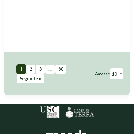
1
2
3
…
80
Amosar:
Seguinte »