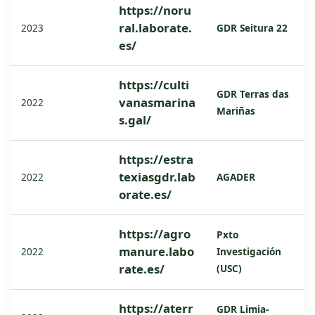
https://noru
ral.laborate.
GDR Seitura 22
2023
es/
https://culti
GDR Terras das
vanasmarina
2022
Mariñas
s.gal/
https://estra
texiasgdr.lab
AGADER
2022
orate.es/
https://agro
Pxto
manure.labo
Investigación
2022
rate.es/
(USC)
https://aterr
GDR Limia-