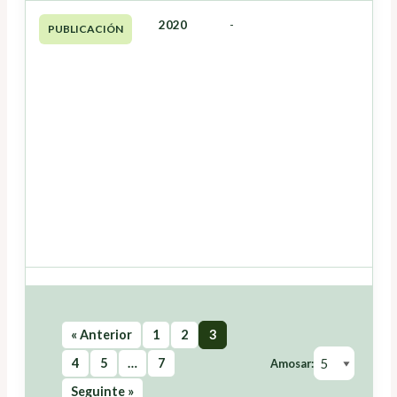
2020
-
PUBLICACIÓN
« Anterior
1
2
3
4
5
…
7
Amosar:
Seguinte »