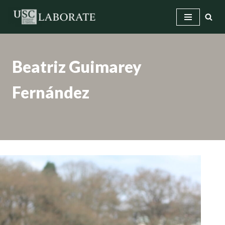
Saltar
ao
contido
Beatriz Guimarey
Fernández