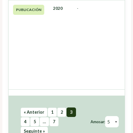
2020
-
PUBLICACIÓN
« Anterior
1
2
3
4
5
…
7
Amosar:
Seguinte »