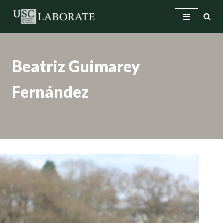
Saltar
ao
contido
Beatriz Guimarey
Fernández