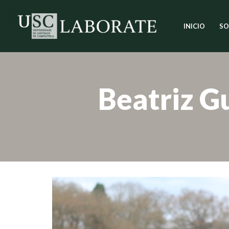
INICIO
SO
Saltar
ao
contido
Beatriz G