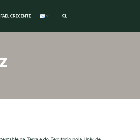
FAEL CRECENTE
z
entable da Terra e do Territorio pola Univ. de