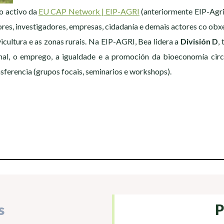
o activo da
EU CAP Network | EIP-AGRI
(anteriormente EIP-Agri
ores, investigadores, empresas, cidadanía e demais actores co obx
lvicultura e as zonas rurais. Na EIP-AGRI, Bea lidera a
División D
,
al, o emprego, a igualdade e a promoción da bioeconomía circul
sferencia (grupos focais, seminarios e workshops).
s
P