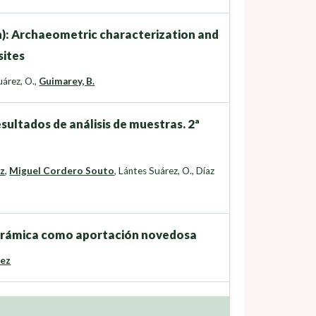
n): Archaeometric characterization and
sites
árez, O.
,
Guimarey, B.
sultados de análisis de muestras. 2ª
ez
,
Miguel Cordero Souto
,
Lántes Suárez, O.
,
Díaz
cerámica como aportación novedosa
dez