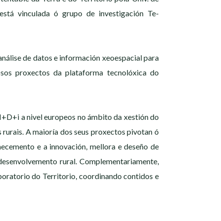
tá vinculada ó grupo de investigación Te-
nálise de datos e información xeoespacial para
osos proxectos da plataforma tecnolóxica do
 I+D+i a nivel europeos no ámbito da xestión do
s rurais. A maioría dos seus proxectos pivotan ó
oñecemento e a innovación, mellora e deseño de
e desenvolvemento rural. Complementariamente,
oratorio do Territorio, coordinando contidos e