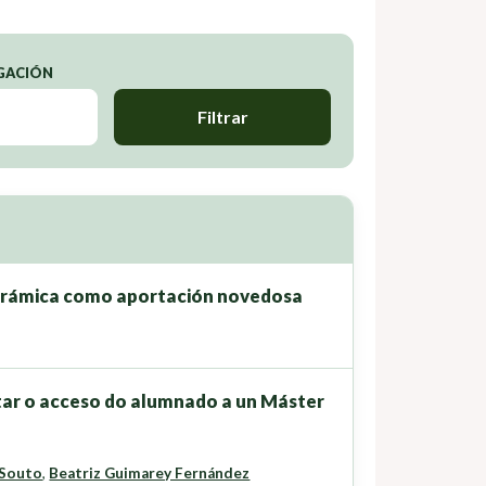
IGACIÓN
Filtrar
cerámica como aportación novedosa
tar o acceso do alumnado a un Máster
 Souto
,
Beatriz Guimarey Fernández