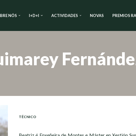
BRE NÓS
I+D+I
ACTIVIDADES
NOVAS
PREMIOS RA
uimarey Fernánde
TÉCNICO
Beatriz é Enxeñeira de Montes e Máster en Xestión Sust