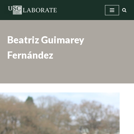
Saltar
ao
contido
Beatriz Guimarey
Fernández