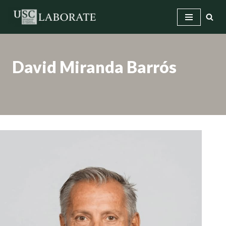
Saltar
ao
contido
David Miranda Barrós