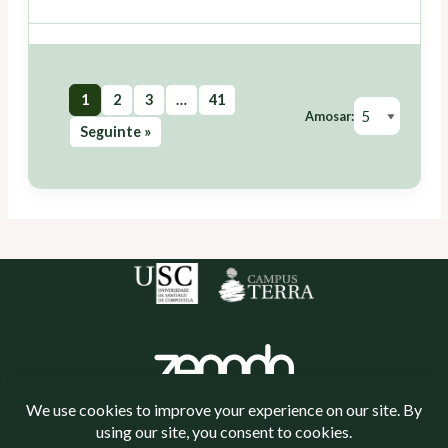
1
2
3
…
41
Amosar:
Seguinte »