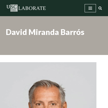
Saltar
ao
contido
David Miranda Barrós