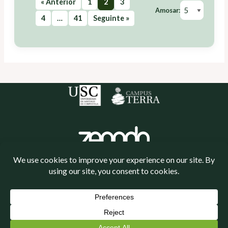
« Anterior
1
2
3
Amosar:
4
…
41
Seguinte »
Política de cookies
Política de privacidade