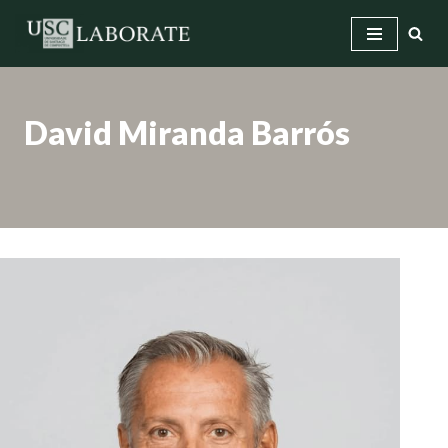
Saltar
ao
contido
David Miranda Barrós