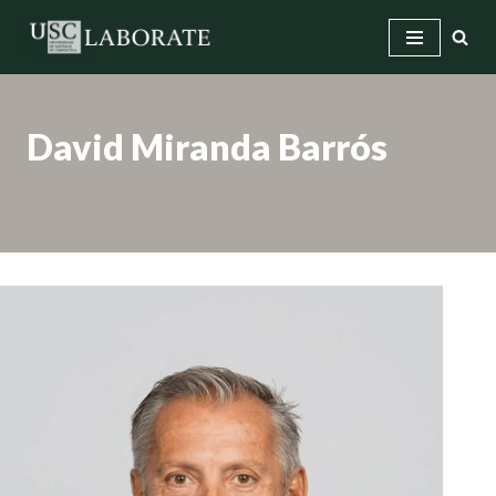
Saltar
ao
contido
David Miranda Barrós