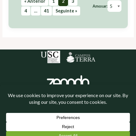
« Anterior
1
2
3
Amosar:
4
…
41
Seguinte »
Política de cookies
Política de privacidade