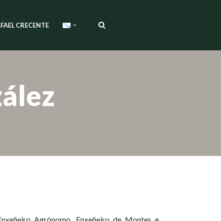
FAEL CRECENTE
zález
 Enxeñeiro Agrónomo, Enxeñeiro de Montes e