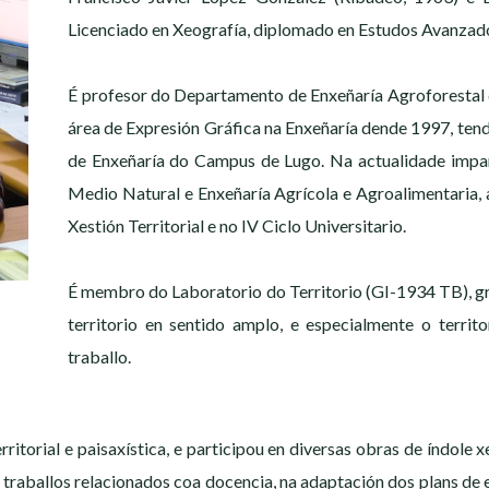
Licenciado en Xeografía, diplomado en Estudos Avanzad
É profesor do Departamento de Enxeñaría Agroforestal
área de Expresión Gráfica na Enxeñaría dende 1997, tend
de Enxeñaría do Campus de Lugo. Na actualidade impar
Medio Natural e Enxeñaría Agrícola e Agroalimentaria, 
Xestión Territorial e no IV Ciclo Universitario.
É membro do Laboratorio do Territorio (GI-1934 TB), g
territorio en sentido amplo, e especialmente o territo
traballo.
rritorial e paisaxística, e participou en diversas obras de índole
 traballos relacionados coa docencia, na adaptación dos plans de