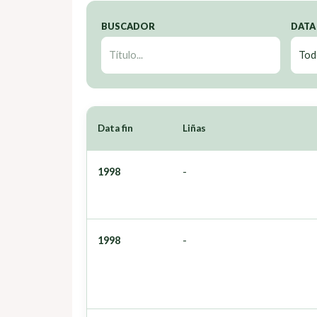
BUSCADOR
DATA
Data fin
Liñas
1998
-
1998
-