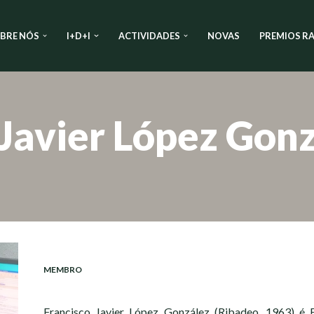
BRE NÓS
I+D+I
ACTIVIDADES
NOVAS
PREMIOS RA
 Javier López Gon
MEMBRO
Francisco Javier López González (Ribadeo, 1963) é