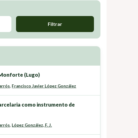
Filtrar
 Monforte (Lugo)
arrós
,
Francisco Javier López González
arcelaria como instrumento de
arrós
,
López González, F. J.