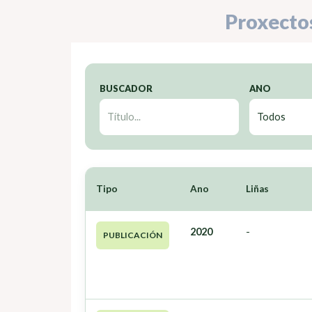
Proxecto
BUSCADOR
ANO
Tipo
Ano
Liñas
2020
-
PUBLICACIÓN