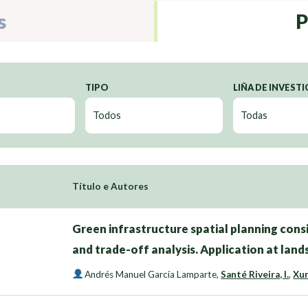
s
P
TIPO
LIÑA DE INVEST
Título e Autores
Green infrastructure spatial planning con
and trade-off analysis. Application at land
Andrés Manuel García Lamparte
,
Santé Riveira, I.
,
Xur