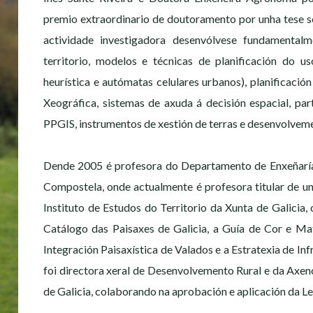
premio extraordinario de doutoramento por unha tese sob
actividade investigadora desenvólvese fundamenta
territorio, modelos e técnicas de planificación do us
heurística e autómatas celulares urbanos), planificació
Xeográfica, sistemas de axuda á decisión espacial, parti
PPGIS, instrumentos de xestión de terras e desenvolveme
Dende 2005 é profesora do Departamento de Enxeñaría
Compostela, onde actualmente é profesora titular de un
Instituto de Estudos do Territorio da Xunta de Galicia, 
Catálogo das Paisaxes de Galicia, a Guía de Cor e Mat
Integración Paisaxística de Valados e a Estratexia de In
foi directora xeral de Desenvolvemento Rural e da Axe
de Galicia, colaborando na aprobación e aplicación da Lei