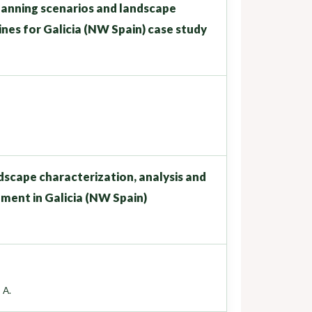
planning scenarios and landscape
ines for Galicia (NW Spain) case study
scape characterization, analysis and
ment in Galicia (NW Spain)
 A.