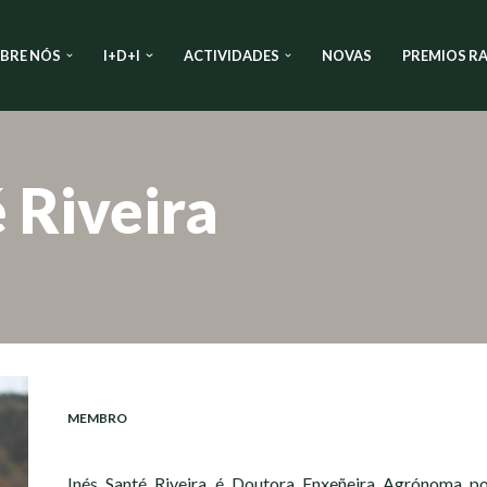
BRE NÓS
I+D+I
ACTIVIDADES
NOVAS
PREMIOS RA
 Riveira
MEMBRO
Inés Santé Riveira é Doutora Enxeñeira Agrónoma po