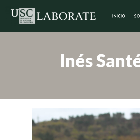
INICIO
SO
Saltar
ao
contido
Inés Santé