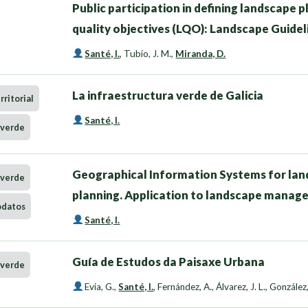
Public participation in defining landscape 
quality objectives (LQO): Landscape Guidel
Santé, I.
,
Tubío, J. M.
,
Miranda, D.
La infraestructura verde de Galicia
ritorial
Santé, I.
 verde
Geographical Information Systems for land
 verde
planning. Application to landscape manage
odatos
Santé, I.
Guía de Estudos da Paisaxe Urbana
 verde
Evia, G.
,
Santé, I.
,
Fernández, A.
,
Álvarez, J. L.
,
González,