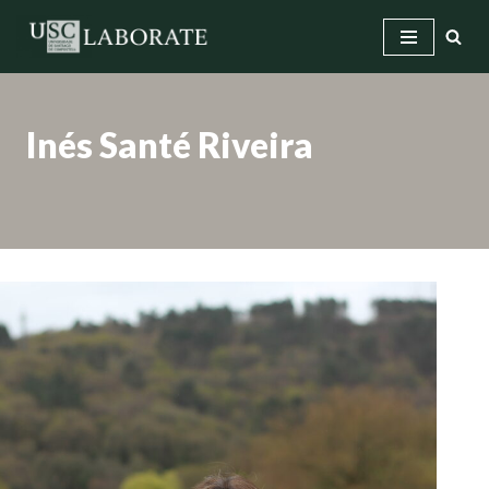
Saltar
ao
contido
Inés Santé Riveira